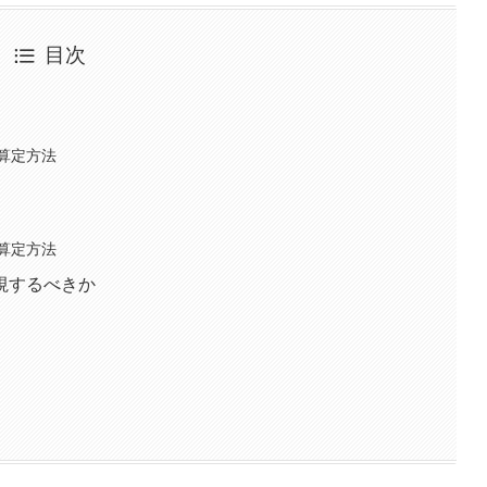
目次
算定方法
算定方法
視するべきか