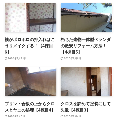
襖がボロボロの押入れはこ
朽ちた建物一体型ベランダ
うリメイクする！【4棟目
の激安リフォーム方法！
6】
【4棟目5】
2020年8月11日
2020年8月6日
プリント合板の上からクロ
クロスを諦めて塗装にして
スとヤニの処理【4棟目4】
失敗【4棟目3】
2020年8月5日
2020年8月4日