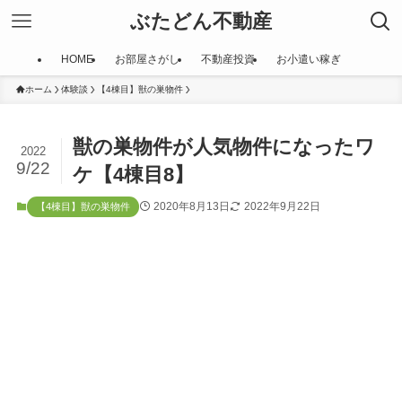
ぶたどん不動産
HOME
お部屋さがし
不動産投資
お小遣い稼ぎ
ホーム
体験談
【4棟目】獣の巣物件
獣の巣物件が人気物件になったワ
2022
9/22
ケ【4棟目8】
2020年8月13日
2022年9月22日
【4棟目】獣の巣物件