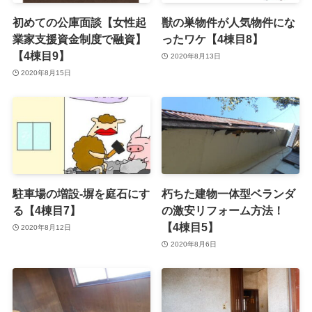
初めての公庫面談【女性起
獣の巣物件が人気物件にな
業家支援資金制度で融資】
ったワケ【4棟目8】
【4棟目9】
2020年8月13日
2020年8月15日
駐車場の増設-塀を庭石にす
朽ちた建物一体型ベランダ
る【4棟目7】
の激安リフォーム方法！
【4棟目5】
2020年8月12日
2020年8月6日