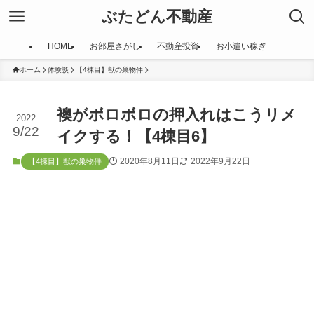
ぶたどん不動産
HOME
お部屋さがし
不動産投資
お小遣い稼ぎ
ホーム
体験談
【4棟目】獣の巣物件
襖がボロボロの押入れはこうリメ
2022
9/22
イクする！【4棟目6】
2020年8月11日
2022年9月22日
【4棟目】獣の巣物件